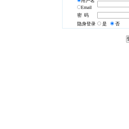
用户名
Email
密 码
隐身登录
是
否