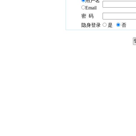
用户名
Email
密 码
隐身登录
是
否