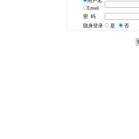
用户名
Email
密 码
隐身登录
是
否