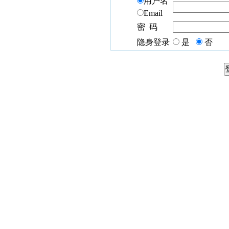
用户名
Email
密 码
隐身登录
是
否