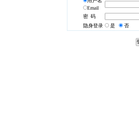
用户名
Email
密 码
隐身登录
是
否