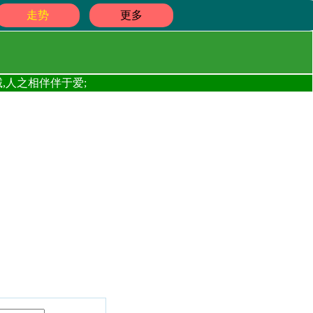
走势
更多
,人之相伴伴于爱;