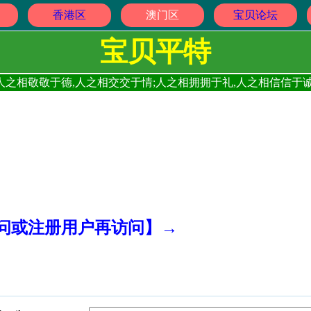
香港区
澳门区
宝贝论坛
宝贝平特
人之相敬敬于德,人之相交交于情;人之相拥拥于礼,人之相信信于诚
访问或注册用户再访问】→