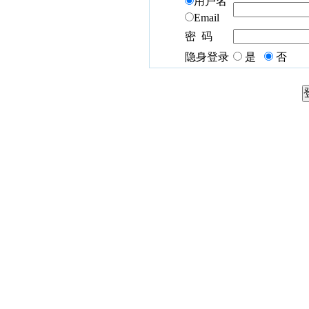
用户名
Email
密 码
隐身登录
是
否