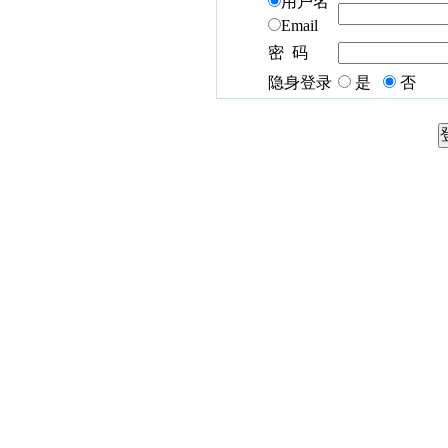
用户名
Email
密 码
隐身登录
是
否