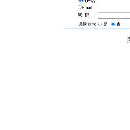
用户名
Email
密 码
隐身登录
是
否