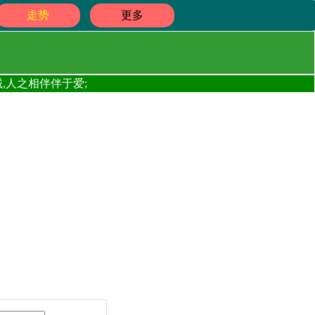
走势
更多
,人之相伴伴于爱;