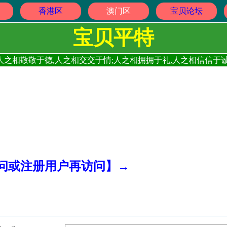
香港区
澳门区
宝贝论坛
宝贝平特
人之相敬敬于德,人之相交交于情;人之相拥拥于礼,人之相信信于诚
访问或注册用户再访问】→