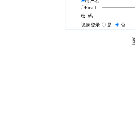
用户名
Email
密 码
隐身登录
是
否