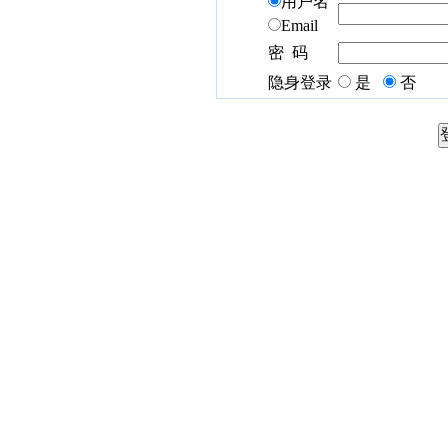
用户名
Email
密 码
隐身登录
是
否