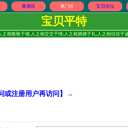
香港区
澳门区
宝贝论坛
宝贝平特
人之相敬敬于德,人之相交交于情;人之相拥拥于礼,人之相信信于诚
访问或注册用户再访问】→