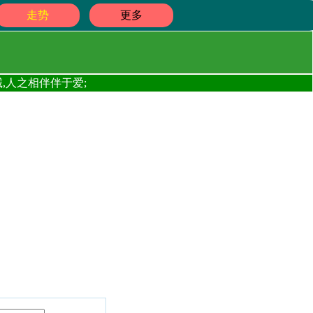
走势
更多
,人之相伴伴于爱;