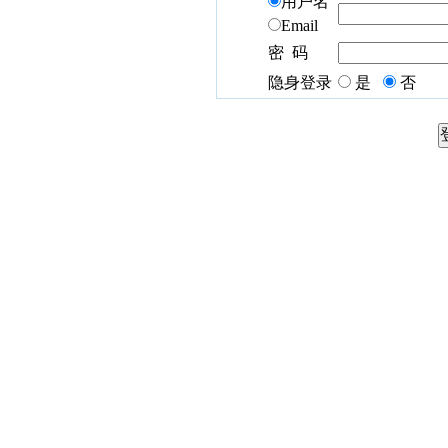
用户名
Email
密 码
隐身登录
是
否