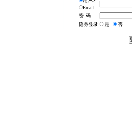
用户名
Email
密 码
隐身登录
是
否