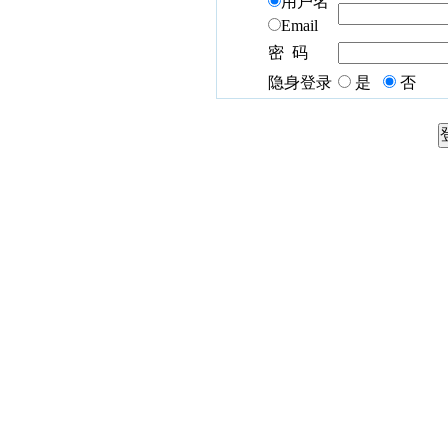
用户名
Email
密 码
隐身登录
是
否