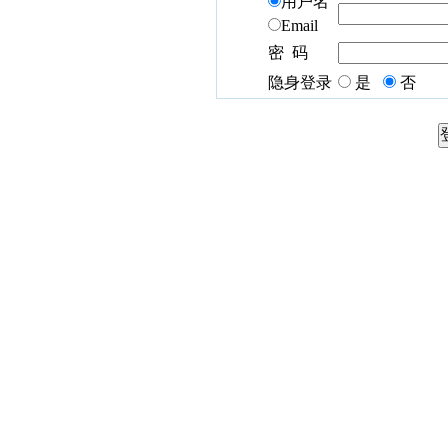
用户名
Email
密 码
隐身登录
是
否