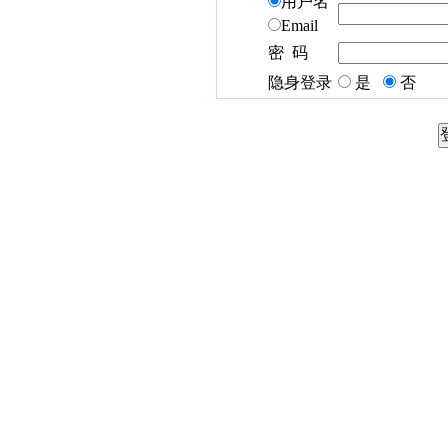
用户名
Email
密 码
隐身登录
是
否