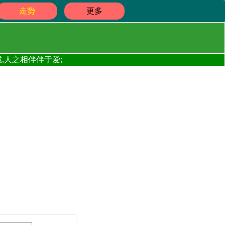
走势
更多
,人之相伴伴于爱;