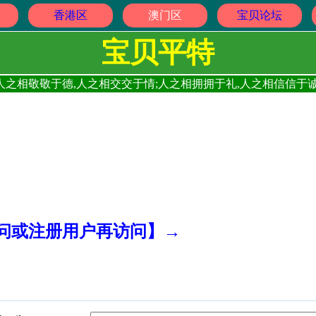
香港区
澳门区
宝贝论坛
宝贝平特
人之相敬敬于德,人之相交交于情;人之相拥拥于礼,人之相信信于诚
访问或注册用户再访问】→