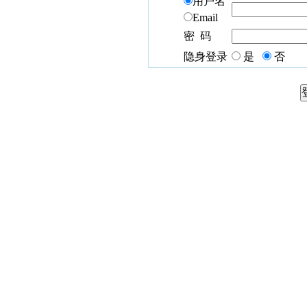
用户名
Email
密 码
隐身登录
是
否