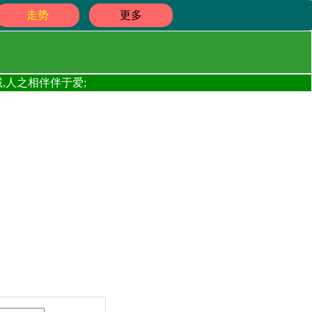
走势
更多
,人之相伴伴于爱;