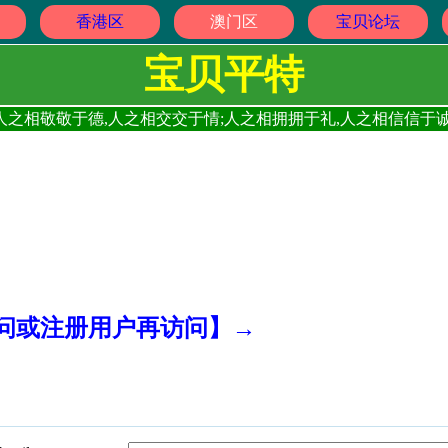
香港区
澳门区
宝贝论坛
宝贝平特
人之相敬敬于德,人之相交交于情;人之相拥拥于礼,人之相信信于诚
访问或注册用户再访问】→