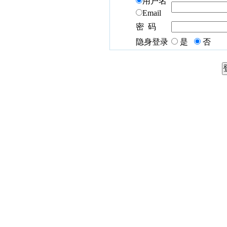
用户名
Email
密 码
隐身登录
是
否