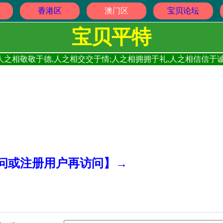
香港区
澳门区
宝贝论坛
宝贝平特
人之相敬敬于德,人之相交交于情;人之相拥拥于礼,人之相信信于诚
访问或注册用户再访问】→