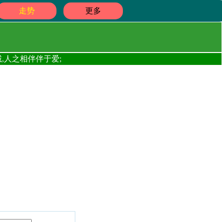
走势
更多
,人之相伴伴于爱;