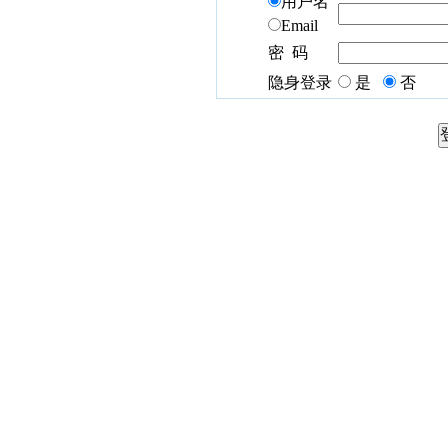
用户名
Email
密 码
隐身登录
是
否