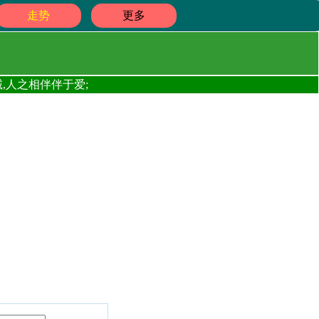
走势
更多
,人之相伴伴于爱;