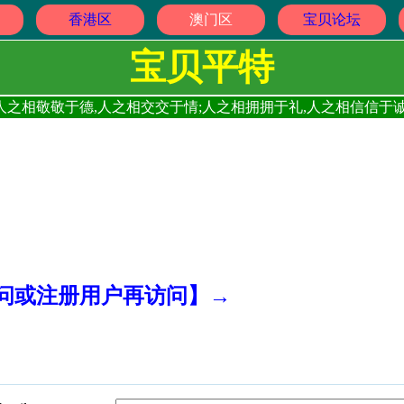
香港区
澳门区
宝贝论坛
宝贝平特
人之相敬敬于德,人之相交交于情;人之相拥拥于礼,人之相信信于诚
访问或注册用户再访问】→