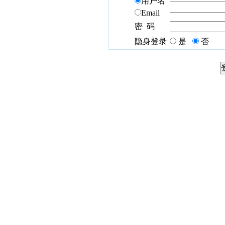
用户名
Email
密 码
隐身登录
是
否