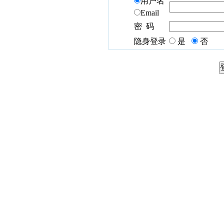
用户名
Email
密 码
隐身登录
是
否