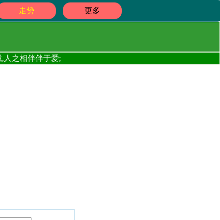
走势
更多
,人之相伴伴于爱;