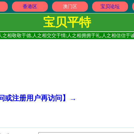
香港区
澳门区
宝贝论坛
宝贝平特
人之相敬敬于德,人之相交交于情;人之相拥拥于礼,人之相信信于诚
访问或注册用户再访问】→