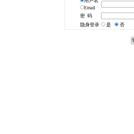
用户名
Email
密 码
隐身登录
是
否