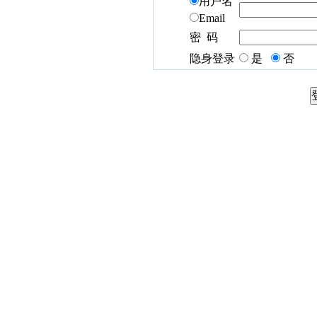
用户名
Email
密 码
隐身登录
是
否