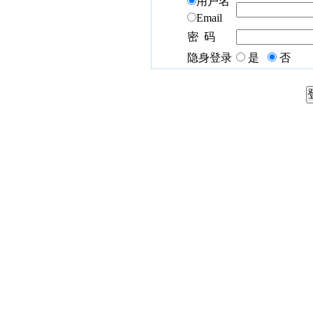
用户名
Email
密 码
隐身登录
是
否