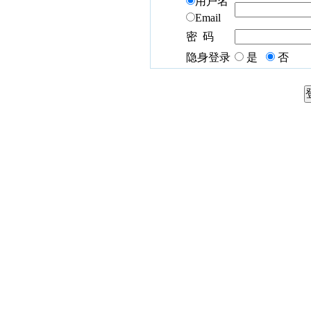
用户名
Email
密 码
隐身登录
是
否