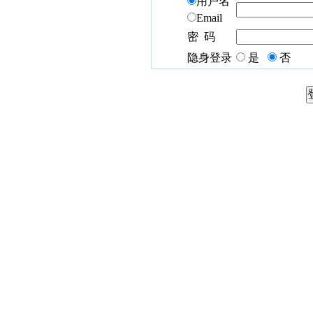
用户名
Email
密 码
隐身登录
是
否