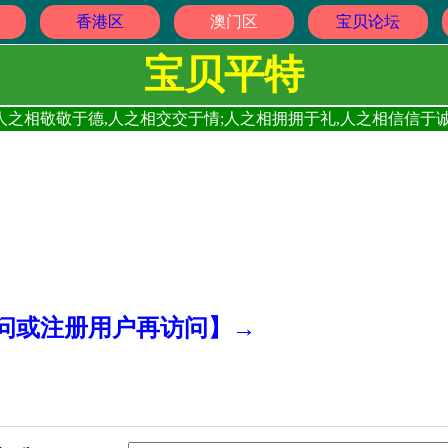
香港区
澳门区
宝贝论坛
宝贝平特
人之相敬敬于德,人之相交交于情;人之相拥拥于礼,人之相信信于诚
访问或注册用户再访问】→