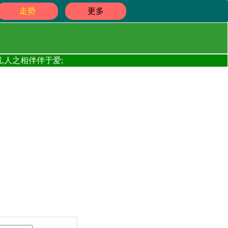
走势
更多
,人之相伴伴于爱;