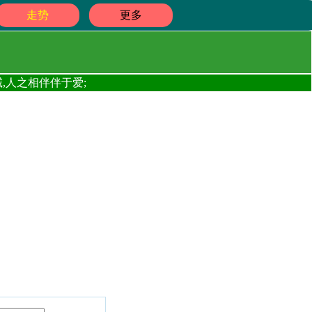
走势
更多
,人之相伴伴于爱;