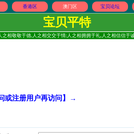
香港区
澳门区
宝贝论坛
宝贝平特
人之相敬敬于德,人之相交交于情;人之相拥拥于礼,人之相信信于诚
访问或注册用户再访问】→