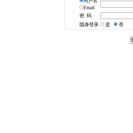
用户名
Email
密 码
隐身登录
是
否