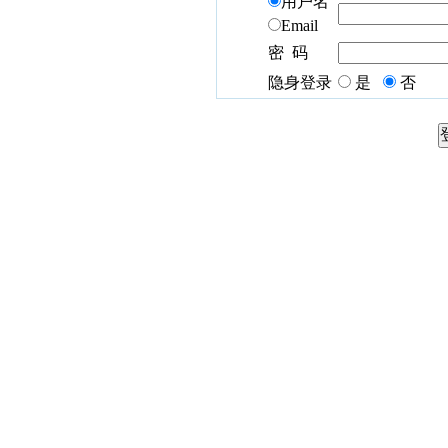
用户名
Email
密 码
隐身登录
是
否