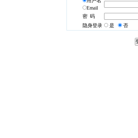
用户名
Email
密 码
隐身登录
是
否