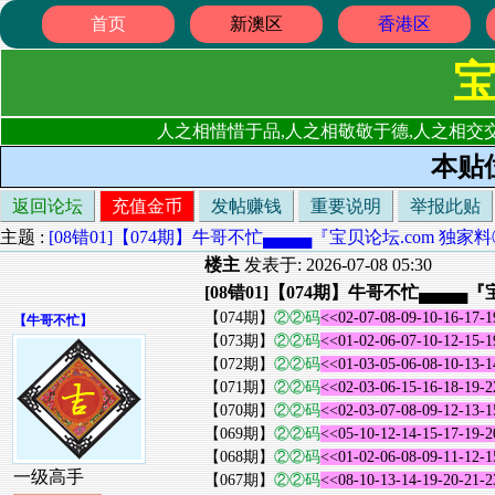
首页
新澳区
香港区
人之相惜惜于品,人之相敬敬于德,人之相交交
本贴
返回论坛
充值金币
发帖赚钱
重要说明
举报此贴
主题 :
[08错01]【074期】牛哥不忙▄▄▄▄『宝贝论坛.com 独家
楼主
发表于: 2026-07-08 05:30
[08错01]【074期】牛哥不忙▄▄▄▄
【074期】
②②码
<<02-07-08-09-10-16-17-1
【
牛哥不忙
】
【073期】
②②码
<<01-02-06-07-10-12-15-1
【072期】
②②码
<<01-03-05-06-08-10-13-1
【071期】
②②码
<<02-03-06-15-16-18-19-2
【070期】
②②码
<<02-03-07-08-09-12-13-1
【069期】
②②码
<<05-10-12-14-15-17-19-2
【068期】
②②码
<<01-02-06-08-09-11-12-1
一级高手
【067期】
②②码
<<08-10-13-14-19-20-21-2