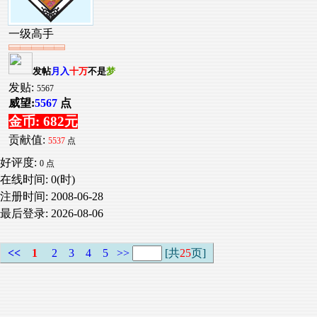
一级高手
发帖
月入
十万
不是
梦
发贴:
5567
威望:
5567
点
金币: 682元
贡献值:
5537
点
好评度:
0 点
在线时间: 0(时)
注册时间:
2008-06-28
最后登录:
2026-08-06
<<
1
2
3
4
5
>>
[共
25
页]