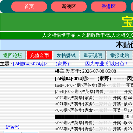
首页
新澳区
香港区
人之相惜惜于品,人之相敬敬于德,人之相交交
本贴
返回论坛
充值金币
发帖赚钱
重要说明
举报此贴
主题 :
[24错04]<074期>==（家野）=====因为专业.所以出色！
楼主
发表于: 2026-07-08 05:08
[24错04]<074期>==（家野）===
[sell=5]<074期>严英华{野兽}
△家野△
开奖
[/ sell]<073期>严英华{野兽}
△家野△
开奖 
<072期>严英华{家禽}
△家野△
开奖 :猪44
<071期>严英华{家禽}
△家野△
开奖 :鼠43
<070期>严英华{家禽}
△家野△
开奖 :马13
▇▇▇▇▇▇▇▇▇▇▇▇▇▇▇▇▇▇▇▇▇[10-8
<069期>严英华{野兽}
△家野△
开奖 :猴35
【
严英华
】
<068期>严英华{野兽}
△家野△
开奖 :虎29