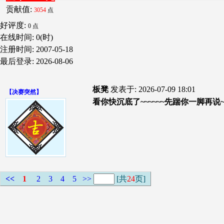
贡献值:
3054
点
好评度:
0 点
在线时间: 0(时)
注册时间:
2007-05-18
最后登录:
2026-08-06
板凳
发表于: 2026-07-09 18:01
【
决赛突然
】
看你快沉底了~~~~~~先踹你一脚再说~~
<<
1
2
3
4
5
>>
[共
24
页]