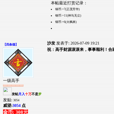
本帖最近打赏记录：
铜币:+7(正茂芳华)
铜币:+11(神马无尘)
铜币:+6(火枫林)
沙发
发表于: 2026-07-09 19:21
【
四条烟
】
祝：高手财源滚滚来，事事顺利！合
一级高手
发帖
月入
十万
不是
梦
发贴:
3054
威望:
3054
点
金币: 308元