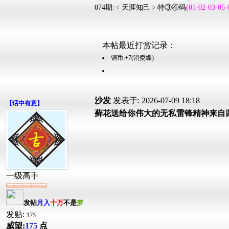
074期:﹤天涯知己﹥特③④码
(01-02-03-05-
本帖最近打赏记录：
铜币:+7(涓夌緤)
沙发
发表于: 2026-07-09 18:18
【
话中有意
】
藓花送给你伟大的无私雷锋精神来自
一级高手
发帖
月入
十万
不是
梦
发贴:
175
威望:
175
点