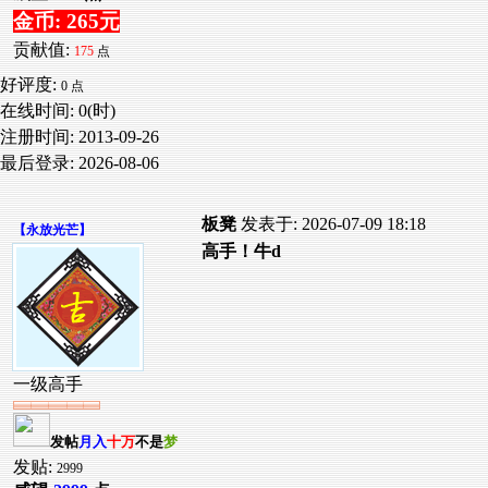
金币: 265元
贡献值:
175
点
好评度:
0 点
在线时间: 0(时)
注册时间:
2013-09-26
最后登录:
2026-08-06
板凳
发表于: 2026-07-09 18:18
【
永放光芒
】
高手！牛d
一级高手
发帖
月入
十万
不是
梦
发贴:
2999