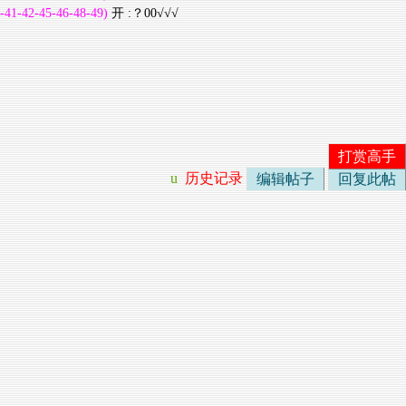
-41-42-45-46-48-49)
开 :？00√√√
打赏高手
u
历史记录
编辑帖子
回复此帖