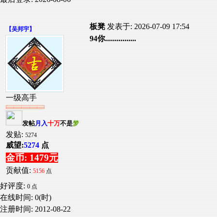
板凳
发表于: 2026-07-09 17:54
【
吴邦宇
】
94你................
一级高手
发帖
月入
十万
不是
梦
发贴:
5274
威望:
5274
点
金币: 1479元
贡献值:
5156
点
好评度:
0 点
在线时间: 0(时)
注册时间:
2012-08-22