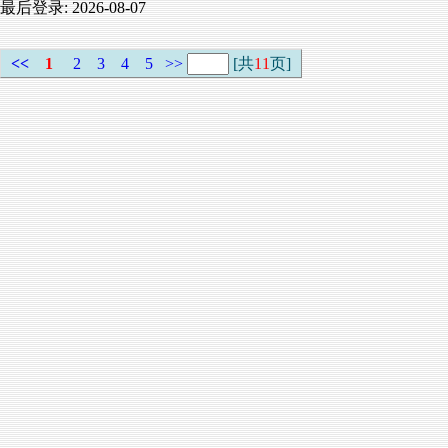
最后登录:
2026-08-07
<<
1
2
3
4
5
>>
[共
11
页]