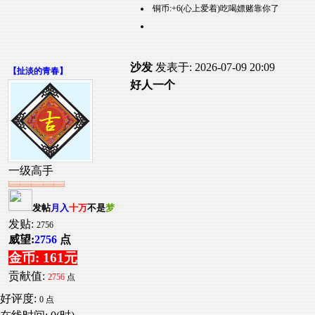
铜币:+6(心上爱着)吃喝嫖赌靠你了
沙发
发表于: 2026-07-09 20:09
【
扯淡的青春
】
好人一个
一级高手
发帖
月入
十万
不是
梦
发贴:
2756
威望:
2756
点
金币: 161元
贡献值:
2756
点
好评度:
0 点