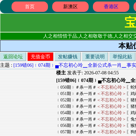
首页
新澳区
香港区
人之相惜惜于品,人之相敬敬于德,人之相交交
本贴
返回论坛
充值金币
发帖赚钱
重要说明
举报此贴
主题 :
[159错06]﹛074期﹜▄不忘初心玲▁全新公式杀一肖▁事
楼主
发表于: 2026-07-08 04:55
[159错06]﹛074期﹜▄不忘初心
﹛050期﹜＃杀一肖＃
＜不忘初心玲＞
〖蛇
﹛051期﹜＃杀一肖＃
＜不忘初心玲＞
〖鸡
﹛052期﹜＃杀一肖＃
＜不忘初心玲＞
〖猪
﹛053期﹜＃杀一肖＃
＜不忘初心玲＞
〖猪
﹛054期﹜＃杀一肖＃
＜不忘初心玲＞
〖鸡
﹛055期﹜＃杀一肖＃
＜不忘初心玲＞
〖兔
﹛056期﹜＃杀一肖＃
＜不忘初心玲＞
〖猴
﹛057期﹜＃杀一肖＃
＜不忘初心玲＞
〖狗