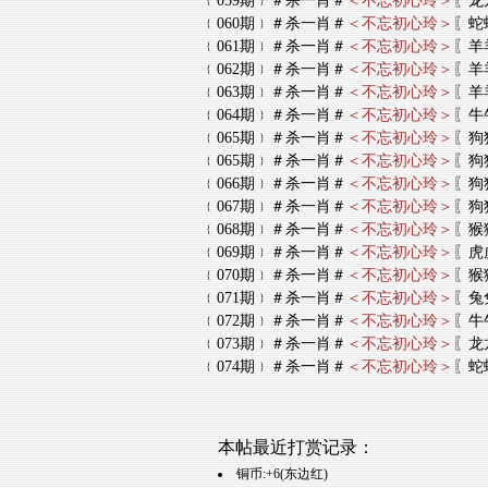
﹛059期﹜＃杀一肖＃
＜不忘初心玲＞
〖龙
﹛060期﹜＃杀一肖＃
＜不忘初心玲＞
〖蛇
﹛061期﹜＃杀一肖＃
＜不忘初心玲＞
〖羊
﹛062期﹜＃杀一肖＃
＜不忘初心玲＞
〖羊
﹛063期﹜＃杀一肖＃
＜不忘初心玲＞
〖羊
﹛064期﹜＃杀一肖＃
＜不忘初心玲＞
〖牛
﹛065期﹜＃杀一肖＃
＜不忘初心玲＞
〖狗
﹛065期﹜＃杀一肖＃
＜不忘初心玲＞
〖狗
﹛066期﹜＃杀一肖＃
＜不忘初心玲＞
〖狗
﹛067期﹜＃杀一肖＃
＜不忘初心玲＞
〖狗
﹛068期﹜＃杀一肖＃
＜不忘初心玲＞
〖猴
﹛069期﹜＃杀一肖＃
＜不忘初心玲＞
〖虎
﹛070期﹜＃杀一肖＃
＜不忘初心玲＞
〖猴
﹛071期﹜＃杀一肖＃
＜不忘初心玲＞
〖兔
﹛072期﹜＃杀一肖＃
＜不忘初心玲＞
〖牛
﹛073期﹜＃杀一肖＃
＜不忘初心玲＞
〖龙
﹛074期﹜＃杀一肖＃
＜不忘初心玲＞
〖蛇
本帖最近打赏记录：
铜币:+6(东边红)