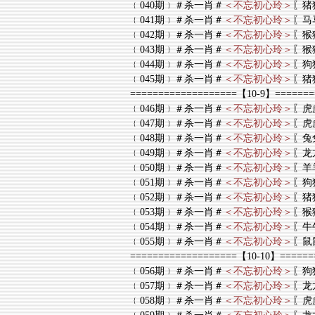
﹛040期﹜＃杀一肖＃
＜不忘初心玲＞
〖猪
﹛041期﹜＃杀一肖＃
＜不忘初心玲＞
〖马
﹛042期﹜＃杀一肖＃
＜不忘初心玲＞
〖猴
﹛043期﹜＃杀一肖＃
＜不忘初心玲＞
〖猴
﹛044期﹜＃杀一肖＃
＜不忘初心玲＞
〖狗
﹛045期﹜＃杀一肖＃
＜不忘初心玲＞
〖猪
===================【10-9】=======
﹛046期﹜＃杀一肖＃
＜不忘初心玲＞
〖虎
﹛047期﹜＃杀一肖＃
＜不忘初心玲＞
〖虎
﹛048期﹜＃杀一肖＃
＜不忘初心玲＞
〖兔
﹛049期﹜＃杀一肖＃
＜不忘初心玲＞
〖龙
﹛050期﹜＃杀一肖＃
＜不忘初心玲＞
〖羊
﹛051期﹜＃杀一肖＃
＜不忘初心玲＞
〖狗
﹛052期﹜＃杀一肖＃
＜不忘初心玲＞
〖猪
﹛053期﹜＃杀一肖＃
＜不忘初心玲＞
〖猴
﹛054期﹜＃杀一肖＃
＜不忘初心玲＞
〖牛
﹛055期﹜＃杀一肖＃
＜不忘初心玲＞
〖鼠
===================【10-10】======
﹛056期﹜＃杀一肖＃
＜不忘初心玲＞
〖狗
﹛057期﹜＃杀一肖＃
＜不忘初心玲＞
〖龙
﹛058期﹜＃杀一肖＃
＜不忘初心玲＞
〖虎