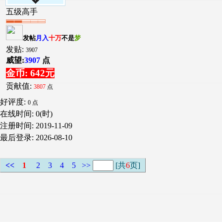
五级高手
发帖
月入
十万
不是
梦
发贴:
3907
威望:
3907
点
金币: 642元
贡献值:
3807
点
好评度:
0 点
在线时间: 0(时)
注册时间:
2019-11-09
最后登录:
2026-08-10
<<
1
2
3
4
5
>>
[共
6
页]