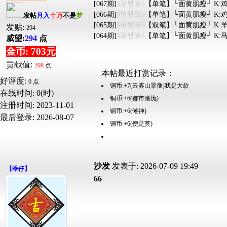
[067期]
$單雙筆$
【单笔】└面黄肌瘦┘ K:鸡
[066期]
$單雙筆$
【单笔】└面黄肌瘦┘ K:鸡
发帖
月入
十万
不是
梦
[065期]
$單雙筆$
【双笔】└面黄肌瘦┘ K:羊
发贴:
294
[064期]
$單雙筆$
【单笔】└面黄肌瘦┘ K:马
威望:
294
点
金币: 703元
贡献值:
208
点
本帖最近打赏记录：
好评度:
0 点
铜币:+7(云雾山景像)我是大款
在线时间: 0(时)
铜币:+6(都市潮流)
注册时间:
2023-11-01
铜币:+6(傩神)
最后登录:
2026-08-07
铜币:+6(便是莫)
沙发
发表于: 2026-07-09 19:49
【
乖仔
】
66