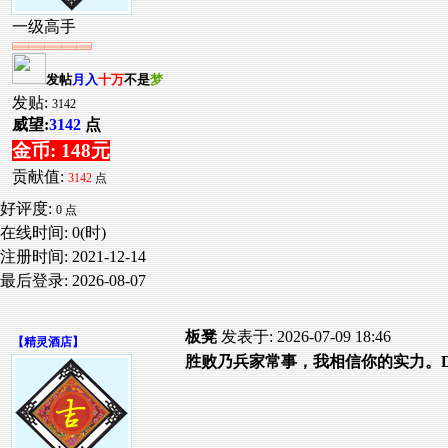
一级高手
发帖
月入
十万
不是
梦
发贴:
3142
威望:
3142
点
金币: 148元
贡献值:
3142
点
好评度:
0 点
在线时间: 0(时)
注册时间:
2021-12-14
最后登录:
2026-08-07
板凳
发表于: 2026-07-09 18:46
【
精灵酒店
】
胜败乃兵家常事，我相信你的实力。D