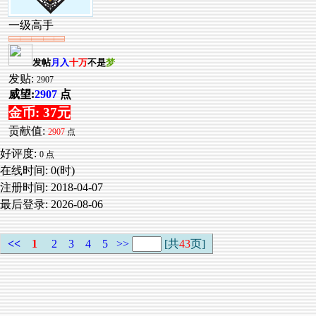
一级高手
发帖
月入
十万
不是
梦
发贴:
2907
威望:
2907
点
金币: 37元
贡献值:
2907
点
好评度:
0 点
在线时间: 0(时)
注册时间:
2018-04-07
最后登录:
2026-08-06
<<
1
2
3
4
5
>>
[共
43
页]