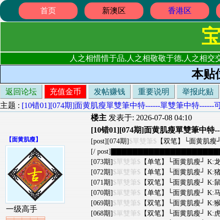
首页
新澳区
香港区
人之相惜惜于品,人之相敬敬于德,人之相交交
本贴
返回论坛
充值金币
发帖赚钱
重要说明
举报此贴
主题 :
[10错01][074期]面黄肌瘦單雙筆中特------單雙筆中特--
楼主
发表于: 2026-07-08 04:10
[10错01][074期]面黄肌瘦單雙筆中特
【
面黄肌瘦
】
[post][074期]
$單雙筆$
【双笔】└面黄肌瘦┘ K
[/ post]▇▇▇▇▇▇▇▇▇▇▇▇▇▇▇▇▇▇▇▇▇
[073期]
$單雙筆$
【单笔】└面黄肌瘦┘ K:龙
[072期]
$單雙筆$
【单笔】└面黄肌瘦┘ K:猪
[071期]
$單雙筆$
【双笔】└面黄肌瘦┘ K:鼠
[070期]
$單雙筆$
【单笔】└面黄肌瘦┘ K:马
[069期]
$單雙筆$
【双笔】└面黄肌瘦┘ K:猴
一级高手
[068期]
$單雙筆$
【双笔】└面黄肌瘦┘ K:虎