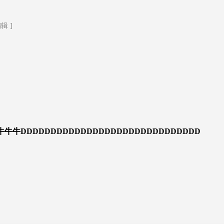
辑 ]
DDDDDDDDDDDDDDDDDDDDDDDDDDDDDD