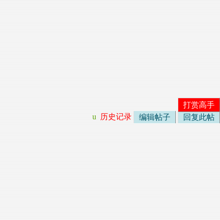
打赏高手
u
历史记录
编辑帖子
回复此帖