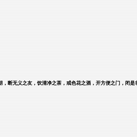
朋，断无义之友，饮清净之茶，戒色花之酒，开方便之门，闭是