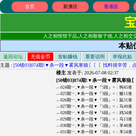
首页
新澳区
香港区
人之相惜惜于品,人之相敬敬于德,人之相交交
本贴
返回论坛
充值金币
发帖赚钱
重要说明
举报此贴
主题 :
[50错03]074期!▼杀一段▼雾风寒狼〖〖〖找料很辛苦
楼主
发表于: 2026-07-08 02:37
[50错03]074期!▼杀一段▼雾
︿024期﹀,▼杀一段▼『5段』=：狗45准
︿025期﹀,▼杀一段▼『3段』=：猴11准
︿026期﹀,▼杀一段▼『3段』=：鼠31准
︿027期﹀,▼杀一段▼『1段』=：马49准
︿028期﹀,▼杀一段▼『6段』=：鸡34准
︿029期﹀,▼杀一段▼『5段』=：马13准
︿030期﹀,▼杀一段▼『2段』=：羊48准
︿031期﹀,▼杀一段▼『5段』=：羊24准