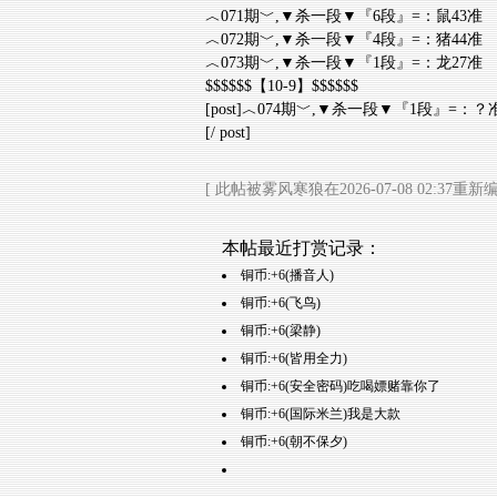
︿071期﹀,▼杀一段▼『6段』=：鼠43准
︿072期﹀,▼杀一段▼『4段』=：猪44准
︿073期﹀,▼杀一段▼『1段』=：龙27准
$$$$$$【10-9】$$$$$$
[post]︿074期﹀,▼杀一段▼『1段』=：？
[/ post]
[ 此帖被雾风寒狼在2026-07-08 02:37重新编
本帖最近打赏记录：
铜币:+6(播音人)
铜币:+6(飞鸟)
铜币:+6(梁静)
铜币:+6(皆用全力)
铜币:+6(安全密码)吃喝嫖赌靠你了
铜币:+6(国际米兰)我是大款
铜币:+6(朝不保夕)