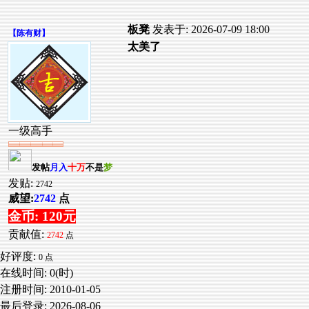
板凳
发表于: 2026-07-09 18:00
【
陈有财
】
太美了
一级高手
发帖
月入
十万
不是
梦
发贴:
2742
威望:
2742
点
金币: 120元
贡献值:
2742
点
好评度:
0 点
在线时间: 0(时)
注册时间:
2010-01-05
最后登录:
2026-08-06