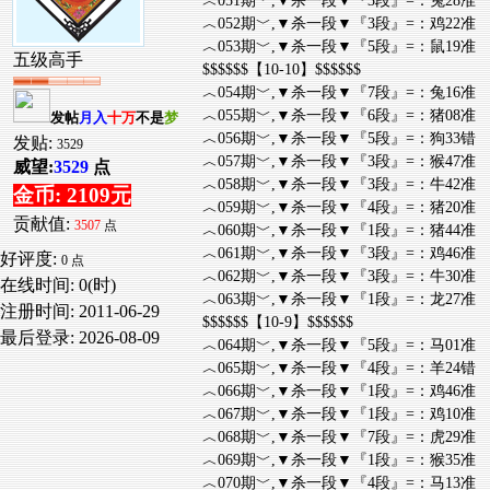
︿051期﹀,▼杀一段▼『3段』=：兔28准
︿052期﹀,▼杀一段▼『3段』=：鸡22准
︿053期﹀,▼杀一段▼『5段』=：鼠19准
五级高手
$$$$$$【10-10】$$$$$$
︿054期﹀,▼杀一段▼『7段』=：兔16准
︿055期﹀,▼杀一段▼『6段』=：猪08准
发帖
月入
十万
不是
梦
︿056期﹀,▼杀一段▼『5段』=：狗33错
发贴:
3529
︿057期﹀,▼杀一段▼『3段』=：猴47准
威望:
3529
点
︿058期﹀,▼杀一段▼『3段』=：牛42准
金币: 2109元
︿059期﹀,▼杀一段▼『4段』=：猪20准
贡献值:
3507
点
︿060期﹀,▼杀一段▼『1段』=：猪44准
︿061期﹀,▼杀一段▼『3段』=：鸡46准
好评度:
0 点
︿062期﹀,▼杀一段▼『3段』=：牛30准
在线时间: 0(时)
︿063期﹀,▼杀一段▼『1段』=：龙27准
注册时间:
2011-06-29
$$$$$$【10-9】$$$$$$
最后登录:
2026-08-09
︿064期﹀,▼杀一段▼『5段』=：马01准
︿065期﹀,▼杀一段▼『4段』=：羊24错
︿066期﹀,▼杀一段▼『1段』=：鸡46准
︿067期﹀,▼杀一段▼『1段』=：鸡10准
︿068期﹀,▼杀一段▼『7段』=：虎29准
︿069期﹀,▼杀一段▼『1段』=：猴35准
︿070期﹀,▼杀一段▼『4段』=：马13准