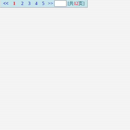
<<
1
2
3
4
5
>>
[共
12
页]