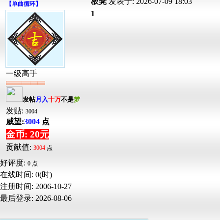
板凳
发表于: 2026-07-09 18:03
【
单曲循环
】
1
一级高手
发帖
月入
十万
不是
梦
发贴:
3004
威望:
3004
点
金币: 20元
贡献值:
3004
点
好评度:
0 点
在线时间: 0(时)
注册时间:
2006-10-27
最后登录:
2026-08-06