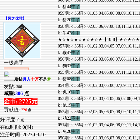
060期:﹤36码﹥01,02,05,06,08,09,10,11,12,15,
k :猪44
中了
059期:﹤36码﹥01,03,04,05,06,08,09,10,11,12,
【
风之优雅
】
k :猪20
中了
058期:﹤36码﹥02,05,06,07,08,10,11,12,13,16,
k :牛42
不中
★☆★☆★☆★☆★☆★【10-8】★☆★☆
057期:﹤36码﹥01,02,03,04,05,07,09,10,11,12,
k :猴47
中了
056期:﹤36码﹥01,02,03,05,06,07,08,11,12,15,
一级高手
k :狗33
中了
055期:﹤36码﹥02,03,04,05,06,07,11,12,13,14,
k :猪08
不中
发帖
月入
十万
不是
梦
054期:﹤36码﹥01,02,03,05,06,07,09,11,12,14,
发贴:
306
k :兔16
中了
威望:
306
点
053期:﹤36码﹥01,02,03,04,05,06,07,08,09,10,
金币: 2725元
k :鼠19
中了
贡献值:
226
点
052期:﹤36码﹥02,03,05,06,07,08,09,10,11,12,
k :鸡22
不中
好评度:
0 点
051期:﹤36码﹥01,02,03,04,06,08,09,11,14,16,
在线时间: 0(时)
k :兔28
中了
注册时间:
2023-09-10
050期:﹤36码﹥01,02,03,06,07,08,09,10,11,12,