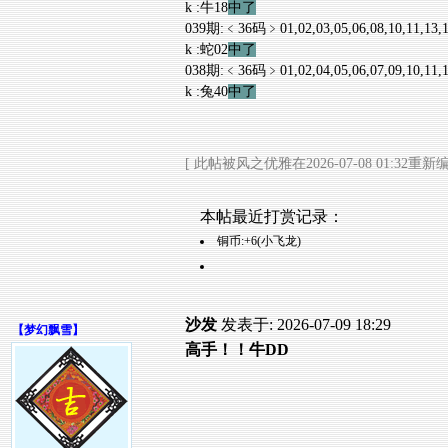
k :牛18
中了
039期:﹤36码﹥01,02,03,05,06,08,10,11,13,15,
k :蛇02
中了
038期:﹤36码﹥01,02,04,05,06,07,09,10,11,12,
k :兔40
中了
[ 此帖被风之优雅在2026-07-08 01:32重新编
本帖最近打赏记录：
铜币:+6(小飞龙)
沙发
发表于: 2026-07-09 18:29
【
梦幻飘雪
】
高手！！牛DD