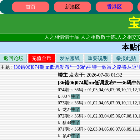
首页
新澳区
香港区
人之相惜惜于品,人之相敬敬于德,人之相交交
本贴
返回论坛
充值金币
发帖赚钱
重要说明
举报此贴
主题 :
[36错06]074期:m低调发布*━36码中特━致富之路将从
楼主
发表于: 2026-07-08 01:32
[36错06]074期:m低调发布*━3
074期:﹤36码﹥01,03,04,05,07,08,10,11,12,13,
k :00？
中了
073期:﹤36码﹥01,02,04,05,07,09,10,11,12,13,
k :龙27
中了
072期:﹤36码﹥01,02,03,04,05,06,07,08,10,11,
k :猪44
中了
071期:﹤36码﹥02,03,04,05,06,07,08,09,11,12,
k :鼠43
中了