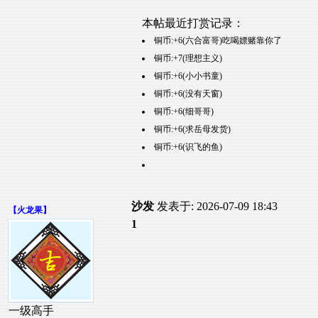
本帖最近打赏记录：
铜币:+6(六合富哥)吃喝嫖赌靠你了
铜币:+7(理想主义)
铜币:+6(小小书童)
铜币:+6(没有天窗)
铜币:+6(细哥哥)
铜币:+6(求岳母发货)
铜币:+6(识飞的鱼)
沙发
发表于: 2026-07-09 18:43
【
火龙果
】
1
一级高手