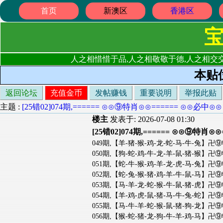
首页
新澳区
香港区
人之相惜惜于品,人之相敬敬于德,人之相交交
本贴
返回论坛
充值金币
发帖赚钱
重要说明
举报此贴
主题 :
[25错02]074期,====== ⊙⊙⑨特肖⊙⊙====== ⊙⊙必中⊙⊙ 
楼主
发表于: 2026-07-08 01:30
[25错02]074期,====== ⊙⊙⑨特肖⊙⊙
049期,【羊-猪-猴-鸡-龙-蛇-马-牛-兔】卍
050期,【狗-蛇-鸡-牛-龙-羊-鼠-猪-猴】卍
051期,【蛇-牛-猴-鸡-羊-龙-虎-马-兔】卍
052期,【蛇-兔-猴-猪-鸡-羊-牛-鼠-马】卍
053期,【马-羊-龙-蛇-猴-牛-鼠-猪-虎】卍
054期,【羊-鸡-虎-鼠-猪-马-牛-兔-蛇】卍
055期,【马-牛-羊-蛇-猴-鼠-猪-狗-龙】卍
056期,【猴-蛇-猪-龙-狗-牛-羊-鸡-马】卍